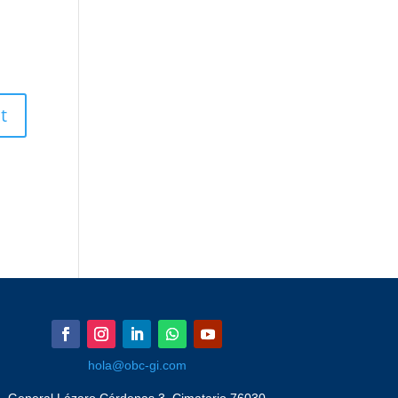
hola@obc-gi.com
General Lázaro Cárdenas 3, Cimatario 76030